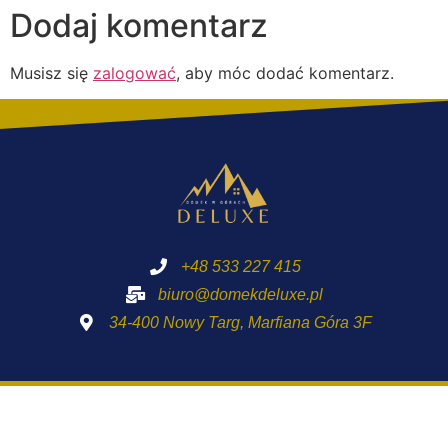
Dodaj komentarz
Musisz się
zalogować
, aby móc dodać komentarz.
+48 533 227 415
biuro@domekdeluxe.pl
34-400 Nowy Targ, Marfiana Góra 3F