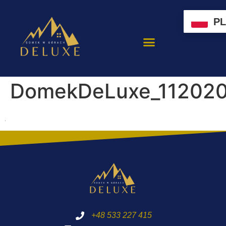
PL
DomekDeLuxe_112020
+48 533 227 415