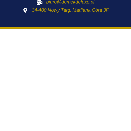
biuro@domekdeluxe.pl
34-400 Nowy Targ, Marfiana Góra 3F