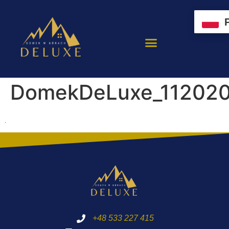
DomekDeLuxe_11202
+48 533 227 415