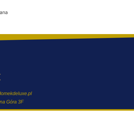
tana
omekdeluxe.pl
ana Góra 3F