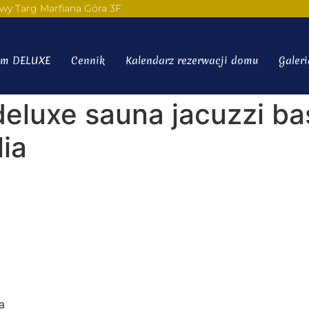
wy Targ Marfiana Góra 3F
m DELUXE
Cennik
Kalendarz rezerwacji domu
Galeri
eluxe sauna jacuzzi ba
ia
a