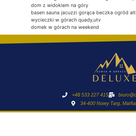
dom z widokiem na góry
basen sauna jacuzzi gorąca beczka ogród al
wycieczki w górach quady,utv
domek w górach na weekend
+48 533 227 415
biuro@d
34-400 Nowy Targ, Marfi