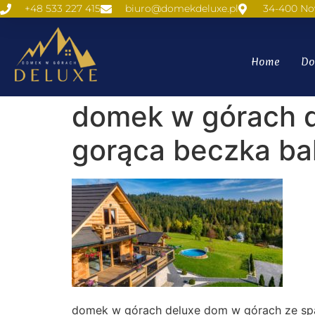
+48 533 227 415
biuro@domekdeluxe.pl
34-400 No
Home
Do
domek w górach d
gorąca beczka bal
domek w górach deluxe dom w górach ze sp