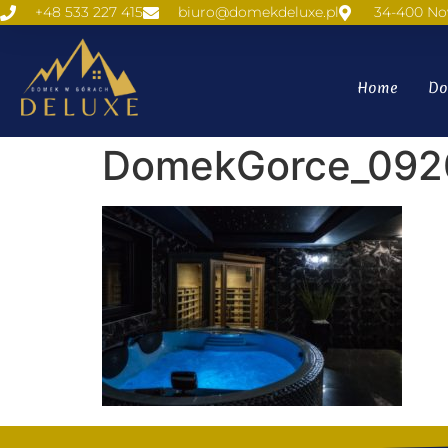
+48 533 227 415
biuro@domekdeluxe.pl
34-400 No
Home
Do
DomekGorce_0920