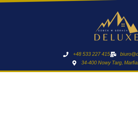
+48 533 227 415
biuro@d
34-400 Nowy Targ, Marfi