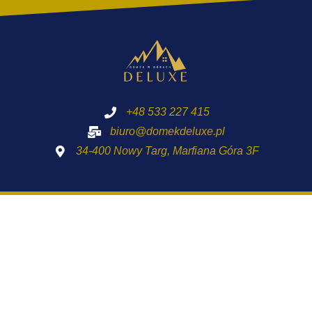
+48 533 227 415
biuro@domekdeluxe.pl
34-400 Nowy Targ, Marfiana Góra 3F