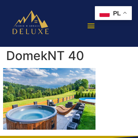
PL
DomekNT 40