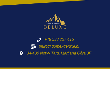
+48 533 227 415
biuro@domekdeluxe.pl
34-400 Nowy Targ, Marfiana Góra 3F