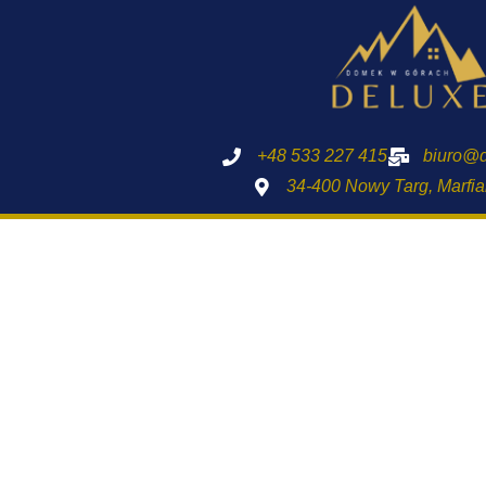
+48 533 227 415
biuro@d
34-400 Nowy Targ, Marfi