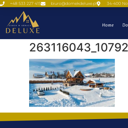
+48 533 227 415
biuro@domekdeluxe.pl
34-400 No
Home
Do
263116043_1079