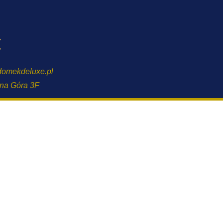
omekdeluxe.pl
ana Góra 3F