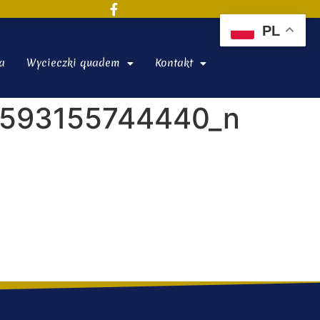
PL
a
Wycieczki quadem
Kontakt
5593155744440_n