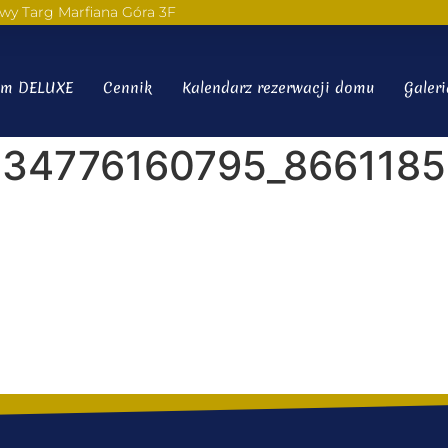
wy Targ Marfiana Góra 3F
m DELUXE
Cennik
Kalendarz rezerwacji domu
Galeri
234776160795_866118