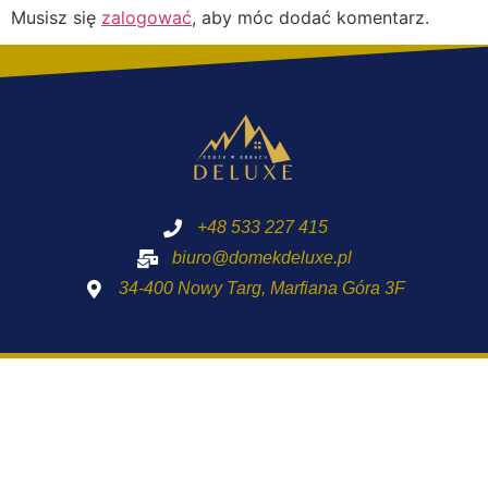
Musisz się
zalogować
, aby móc dodać komentarz.
+48 533 227 415
biuro@domekdeluxe.pl
34-400 Nowy Targ, Marfiana Góra 3F