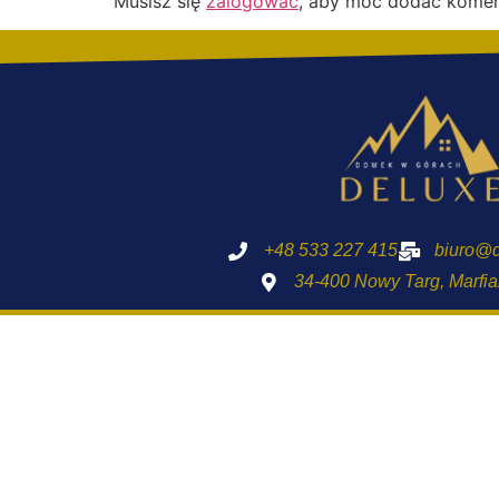
Musisz się
zalogować
, aby móc dodać komen
+48 533 227 415
biuro@d
34-400 Nowy Targ, Marfi