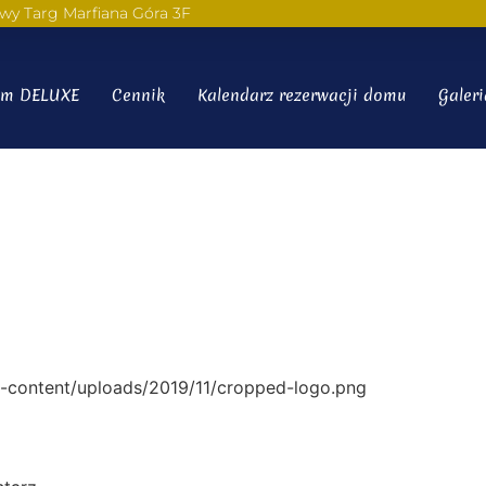
wy Targ Marfiana Góra 3F
m DELUXE
Cennik
Kalendarz rezerwacji domu
Galeri
g
p-content/uploads/2019/11/cropped-logo.png