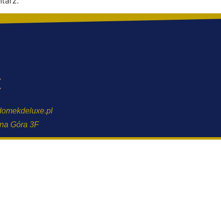
tarz.
omekdeluxe.pl
ana Góra 3F