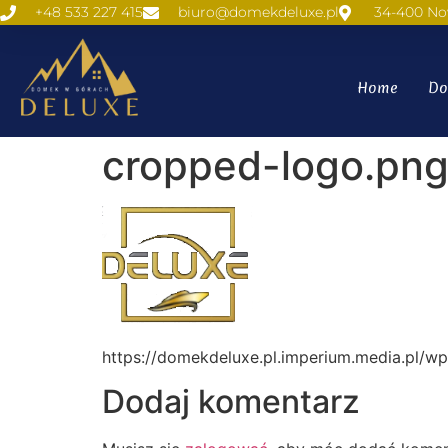
+48 533 227 415
biuro@domekdeluxe.pl
34-400 No
Home
Do
cropped-logo.pn
https://domekdeluxe.pl.imperium.media.pl/w
Dodaj komentarz