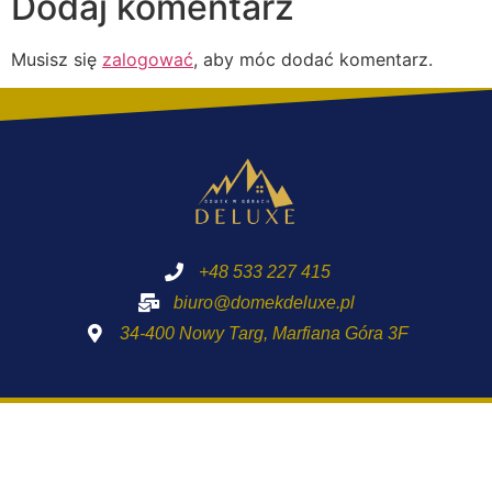
Dodaj komentarz
Musisz się
zalogować
, aby móc dodać komentarz.
+48 533 227 415
biuro@domekdeluxe.pl
34-400 Nowy Targ, Marfiana Góra 3F