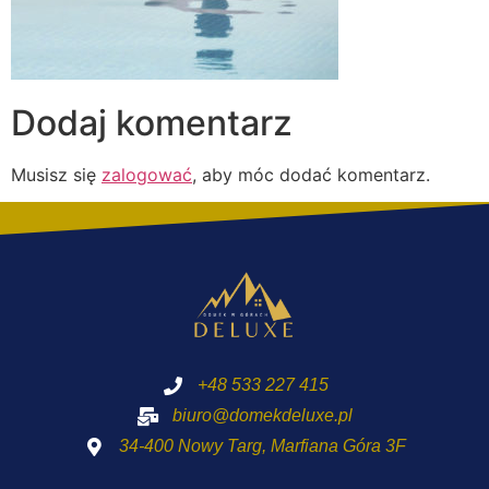
Dodaj komentarz
Musisz się
zalogować
, aby móc dodać komentarz.
+48 533 227 415
biuro@domekdeluxe.pl
34-400 Nowy Targ, Marfiana Góra 3F