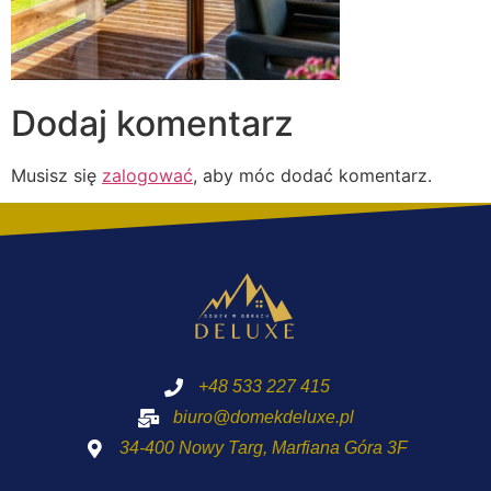
Dodaj komentarz
Musisz się
zalogować
, aby móc dodać komentarz.
+48 533 227 415
biuro@domekdeluxe.pl
34-400 Nowy Targ, Marfiana Góra 3F