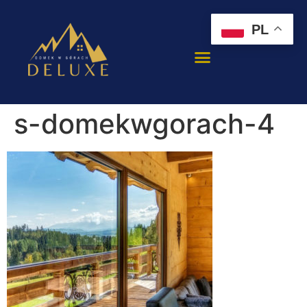
PL
s-domekwgorach-4