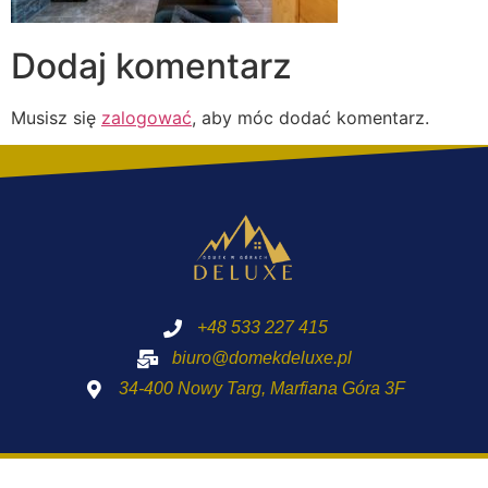
Dodaj komentarz
Musisz się
zalogować
, aby móc dodać komentarz.
+48 533 227 415
biuro@domekdeluxe.pl
34-400 Nowy Targ, Marfiana Góra 3F