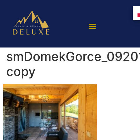
smDomekGorce_09201
copy