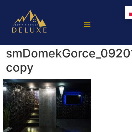
smDomekGorce_09201
copy