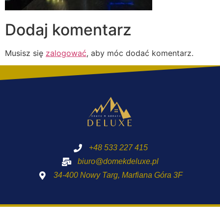
Dodaj komentarz
Musisz się
zalogować
, aby móc dodać komentarz.
+48 533 227 415
biuro@domekdeluxe.pl
34-400 Nowy Targ, Marfiana Góra 3F